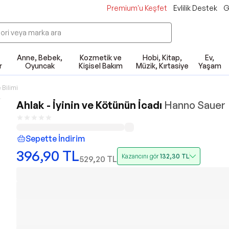
Premium'u Keşfet
Evlilik Destek
G
Anne, Bebek,
Kozmetik ve
Hobi, Kitap,
Ev,
r
Oyuncak
Kişisel Bakım
Müzik, Kırtasiye
Yaşam
 Bilimi
Ahlak - İyinin ve Kötünün İcadı
Hanno Sauer
Sepette İndirim
396,90
TL
Kazancını gör
132,30
TL
529,20
TL