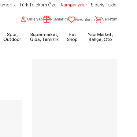
amerfix
Türk Telekom Özel
Kampanyalar
Sipariş Takibi
Giriş yap
Puanlarım
Sepetim
Favorilerim
Spor,
Süpermarket,
Pet
Yapı Market,
Outdoor
Gıda, Temizlik
Shop
Bahçe, Oto