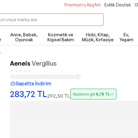
Premium'u Keşfet
Evlilik Destek
G
Anne, Bebek,
Kozmetik ve
Hobi, Kitap,
Ev,
r
Oyuncak
Kişisel Bakım
Müzik, Kırtasiye
Yaşam
n
Aeneis
Vergilius
Sepette İndirim
283,72
TL
Kazancını gör
8,78
TL
292,50
TL