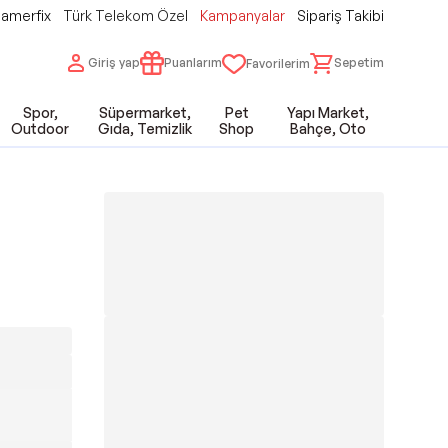
amerfix
Türk Telekom Özel
Kampanyalar
Sipariş Takibi
Giriş yap
Puanlarım
Sepetim
Favorilerim
Spor,
Süpermarket,
Pet
Yapı Market,
Outdoor
Gıda, Temizlik
Shop
Bahçe, Oto