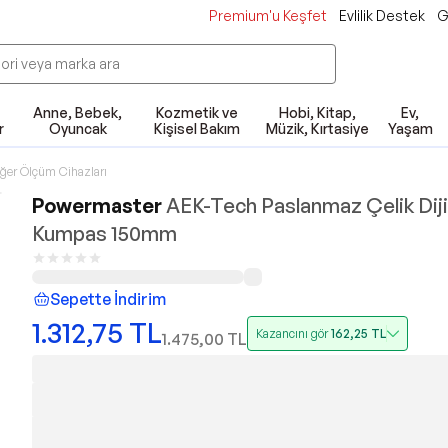
Premium'u Keşfet
Evlilik Destek
G
Anne, Bebek,
Kozmetik ve
Hobi, Kitap,
Ev,
r
Oyuncak
Kişisel Bakım
Müzik, Kırtasiye
Yaşam
iğer Ölçüm Cihazları
Powermaster
AEK-Tech Paslanmaz Çelik Diji
Kumpas 150mm
Sepette İndirim
1.312,75
TL
Kazancını gör
162,25
TL
1.475,00
TL