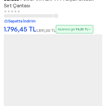
Sırt Çantası
Sepette İndirim
1.796,45
TL
Kazancını gör
94,55
TL
1.891,00
TL