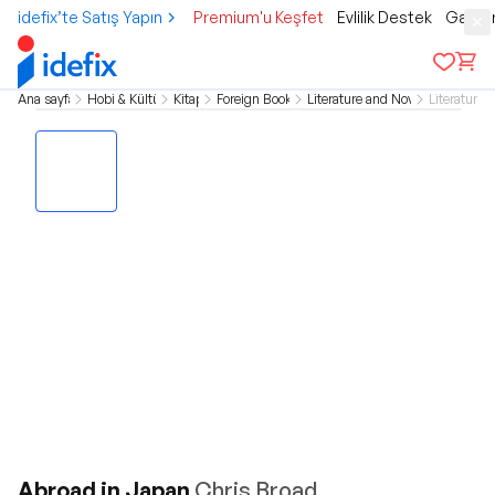
idefix’te Satış Yapın
Premium'u Keşfet
Evlilik Destek
Gamer
Ana sayfa
Hobi & Kültür
Kitap
Foreign Books
Literature and Novel
Literature
Abroad in Japan
Chris Broad