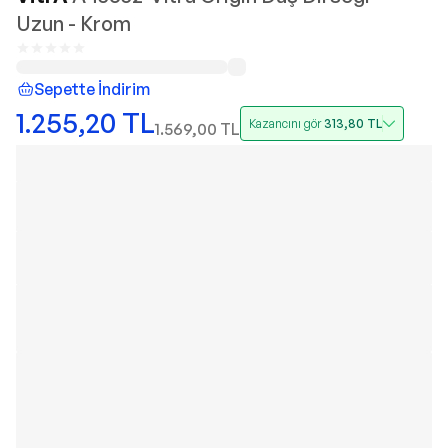
Uzun - Krom
Sepette İndirim
1.255,20
TL
Kazancını gör
313,80
TL
1.569,00
TL