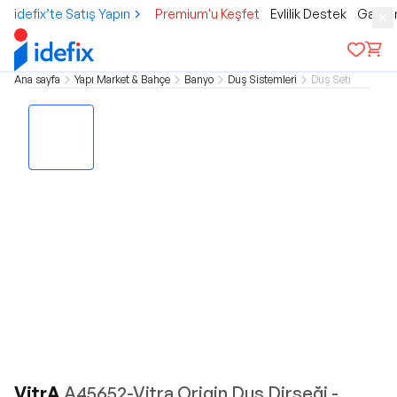
idefix’te Satış Yapın
Premium'u Keşfet
Evlilik Destek
Gamer
Ana sayfa
Yapı Market & Bahçe
Banyo
Duş Sistemleri
Duş Seti
VitrA
A45652-Vitra Origin Duş Dirseği -