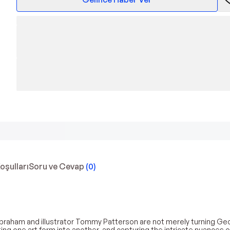
Koşulları
Soru ve Cevap
(
0
)
aham and illustrator Tommy Patterson are not merely turning Geor
ting one art form into another, and capturing the intricate nuances o