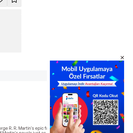
ge R. R. Martin's epic fantasy A Game of Thrones
f Martin's novels just as HBO is doing with the