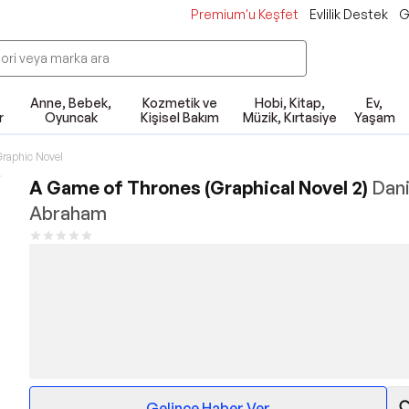
Premium'u Keşfet
Evlilik Destek
G
Anne, Bebek,
Kozmetik ve
Hobi, Kitap,
Ev,
r
Oyuncak
Kişisel Bakım
Müzik, Kırtasiye
Yaşam
raphic Novel
A Game of Thrones (Graphical Novel 2)
Dani
Abraham
Gelince Haber Ver