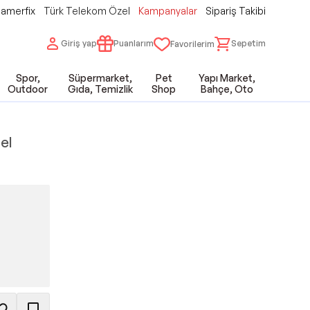
amerfix
Türk Telekom Özel
Kampanyalar
Sipariş Takibi
Giriş yap
Puanlarım
Sepetim
Favorilerim
Spor,
Süpermarket,
Pet
Yapı Market,
Outdoor
Gıda, Temizlik
Shop
Bahçe, Oto
el