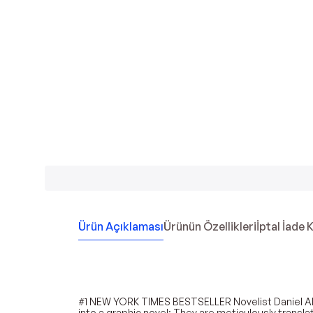
Ürün Açıklaması
Ürünün Özellikleri
İptal İade 
#1 NEW YORK TIMES BESTSELLER Novelist Daniel Abr
into a graphic novel: They are meticulously transla