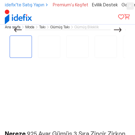
idefix’te Satış Yapın
Premium'u Keşfet
Evlilik Destek
Gamer
Ana sayfa
Moda
Takı
Gümüş Takı
Gümüş Bileklik
Nereze
925 Ayar Gümüş 3 Sıra Zincir Zirkon