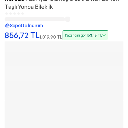
Taşlı Yonca Bileklik
Sepette İndirim
856,72
TL
Kazancını gör
163,18
TL
1.019,90
TL