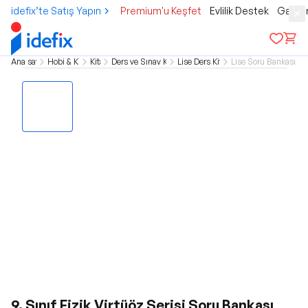
idefix’te Satış Yapın
Premium'u Keşfet
Evlilik Destek
Gamer
Ana sayfa
Hobi & Kültür
Kitap
Ders ve Sınav Kitapları
Lise Ders Kitapları
Lise Soru Bankası Kit
9. Sınıf Fizik Virtüöz Serisi Soru Bankası