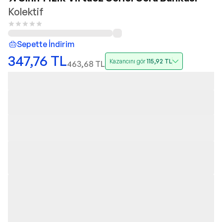
Kolektif
Sepette İndirim
347,76
TL
Kazancını gör
115,92
TL
463,68
TL