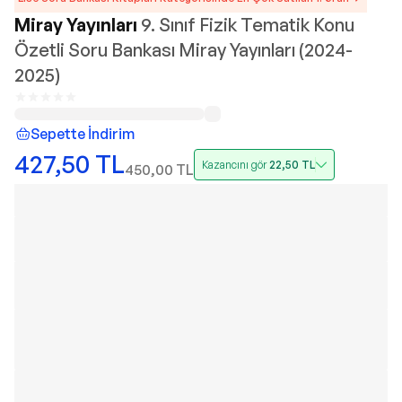
Miray Yayınları
9. Sınıf Fizik Tematik Konu
Özetli Soru Bankası Miray Yayınları (2024-
2025)
Sepette İndirim
427,50
TL
Kazancını gör
22,50
TL
450,00
TL