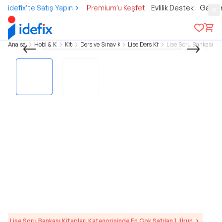
idefix’te Satış Yapın
Premium'u Keşfet
Evlilik Destek
Gamer
Ana sayfa
Hobi & Kültür
Kitap
Ders ve Sınav Kitapları
Lise Ders Kitapları
Lise Soru Bankası Kit
Lise Soru Bankası Kitapları Kategorisinde En Çok Satılan 1. Ürün