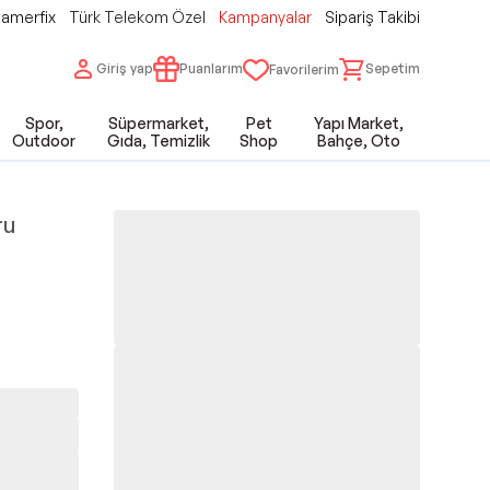
amerfix
Türk Telekom Özel
Kampanyalar
Sipariş Takibi
Giriş yap
Puanlarım
Sepetim
Favorilerim
Spor,
Süpermarket,
Pet
Yapı Market,
Outdoor
Gıda, Temizlik
Shop
Bahçe, Oto
ru