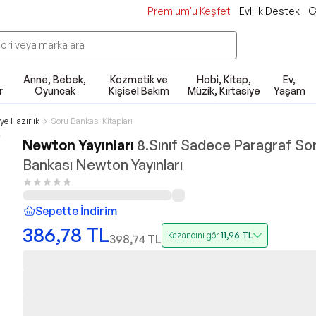
Premium'u Keşfet
Evlilik Destek
G
Anne, Bebek,
Kozmetik ve
Hobi, Kitap,
Ev,
r
Oyuncak
Kişisel Bakım
Müzik, Kırtasiye
Yaşam
ye Hazırlık
Soru Bankası Kitapları
Newton Yayınları
8.Sınıf Sadece Paragraf So
Bankası Newton Yayınları
Sepette İndirim
386,78
TL
Kazancını gör
11,96
TL
398,74
TL