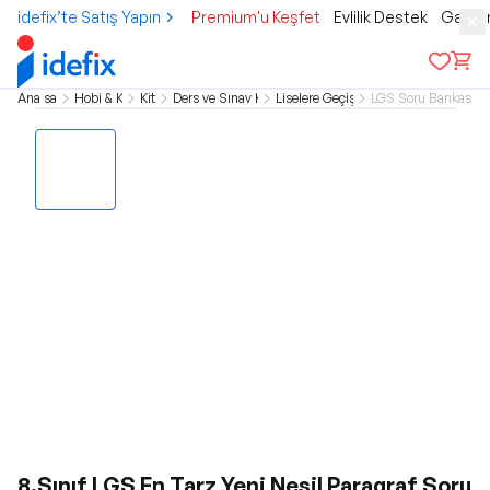
idefix’te Satış Yapın
Premium'u Keşfet
Evlilik Destek
Gamer
Ana sayfa
Hobi & Kültür
Kitap
Ders ve Sınav Kitapları
Liselere Geçiş Sınavı
LGS Soru Bankası Kit
8.Sınıf LGS En Tarz Yeni Nesil Paragraf Soru