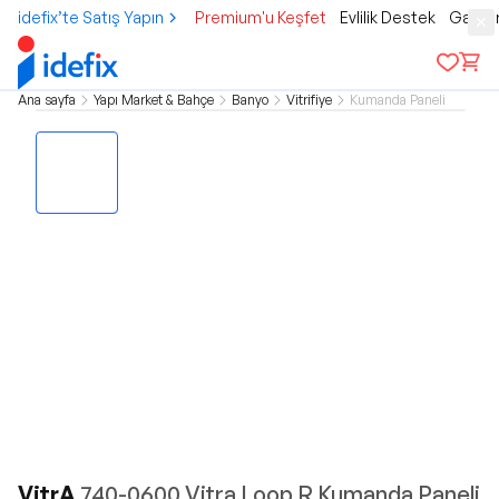
idefix’te Satış Yapın
Premium'u Keşfet
Evlilik Destek
Gamer
Ana sayfa
Yapı Market & Bahçe
Banyo
Vitrifiye
Kumanda Paneli
VitrA
740-0600 Vitra Loop R Kumanda Paneli