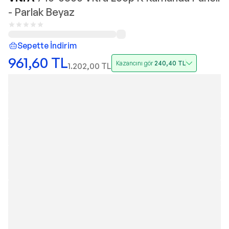
- Parlak Beyaz
Sepette İndirim
961,60
TL
Kazancını gör
240,40
TL
1.202,00
TL