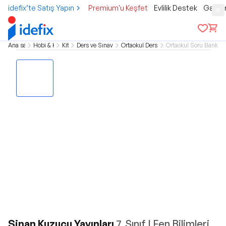
idefix’te Satış Yapın
Premium'u Keşfet
Evlilik Destek
Gamer
Ana sayfa
Hobi & Kültür
Kitap
Ders ve Sınav Kitapları
Ortaokul Ders Kitapları
Ortaokul Soru Bankası 
Sinan Kuzucu Yayınları
7. Sınıf | Fen Bilimleri