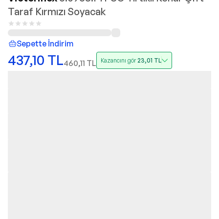
Taraf Kırmızı Soyacak
Sepette İndirim
437,10
TL
Kazancını gör
23,01
TL
460,11
TL