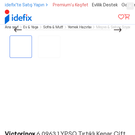
idefix’te Satış Yapın
Premium'u Keşfet
Evlilik Destek
Gamer
Ana sayfa
Ev & Yaşam
Sofra & Mutfak
Yemek Hazırlama
Meyve & Sebze Soyacağ
Victorinox
6.0963.1 YPSO Tırtıklı Kenar Çift