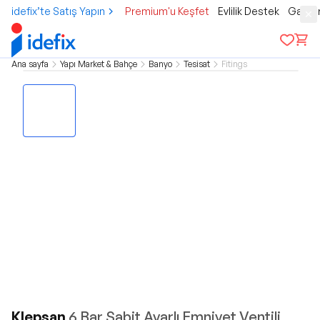
idefix’te Satış Yapın
Premium'u Keşfet
Evlilik Destek
Gamer
Ana sayfa
Yapı Market & Bahçe
Banyo
Tesisat
Fitings
Klepsan
6 Bar Sabit Ayarlı Emniyet Ventili