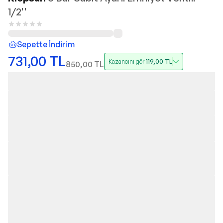
1/2''
Sepette İndirim
731,00
TL
Kazancını gör
119,00
TL
850,00
TL