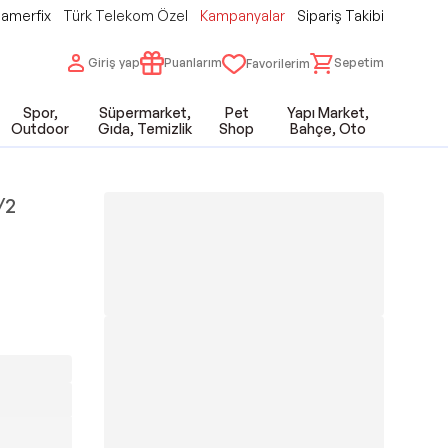
amerfix
Türk Telekom Özel
Kampanyalar
Sipariş Takibi
Giriş yap
Puanlarım
Sepetim
Favorilerim
Spor,
Süpermarket,
Pet
Yapı Market,
Outdoor
Gıda, Temizlik
Shop
Bahçe, Oto
/2