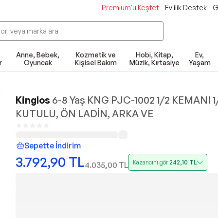
Premium'u Keşfet
Evlilik Destek
G
Anne, Bebek,
Kozmetik ve
Hobi, Kitap,
Ev,
r
Oyuncak
Kişisel Bakım
Müzik, Kırtasiye
Yaşam
Kinglos
6-8 Yaş KNG PJC-1002 1/2 KEMANI 1
KUTULU, ÖN LADİN, ARKA VE
Sepette İndirim
3.792,90
TL
Kazancını gör
242,10
TL
4.035,00
TL