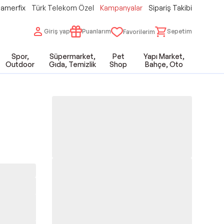
amerfix
Türk Telekom Özel
Kampanyalar
Sipariş Takibi
Giriş yap
Puanlarım
Sepetim
Favorilerim
Spor,
Süpermarket,
Pet
Yapı Market,
Outdoor
Gıda, Temizlik
Shop
Bahçe, Oto