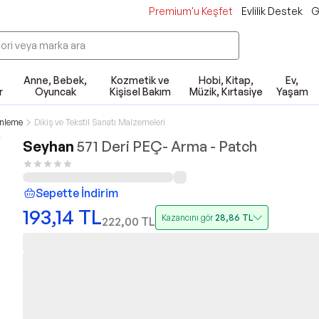
Premium'u Keşfet
Evlilik Destek
G
Anne, Bebek,
Kozmetik ve
Hobi, Kitap,
Ev,
r
Oyuncak
Kişisel Bakım
Müzik, Kırtasiye
Yaşam
enleme
Dikiş ve Tekstil Sanatı Malzemeleri
Seyhan
571 Deri PEÇ- Arma - Patch
Sepette İndirim
193,14
TL
Kazancını gör
28,86
TL
222,00
TL