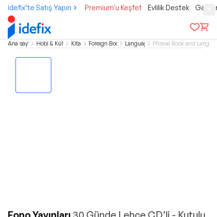
idefix’te Satış Yapın
Premium'u Keşfet
Evlilik Destek
Gamer
Ana sayfa
Hobi & Kültür
Kitap
Foreign Books
Language
Phrase Book and Langua
Fono Yayınları
30 Günde Lehçe CD'li - Kutulu