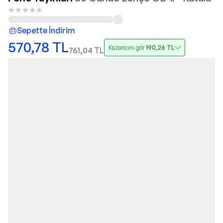
Sepette İndirim
570,78
TL
Kazancını gör
190,26
TL
761,04
TL