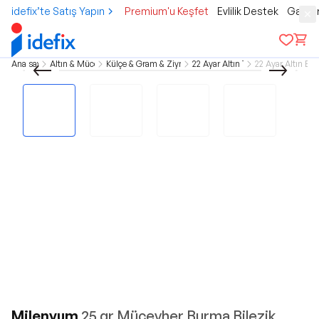
idefix’te Satış Yapın
Premium'u Keşfet
Evlilik Destek
Gamer
Ana sayfa
Altın & Mücevher
Külçe & Gram & Ziynet Altın
22 Ayar Altın Takılar
22 Ayar Altın Bil
Milenyum
25 gr Mücevher Burma Bilezik