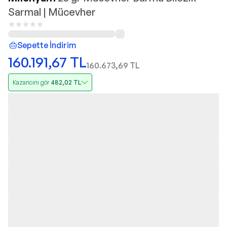
Sarmal | Mücevher
Sepette İndirim
160.191,67
TL
160.673,69
TL
Kazancını gör
482,02
TL