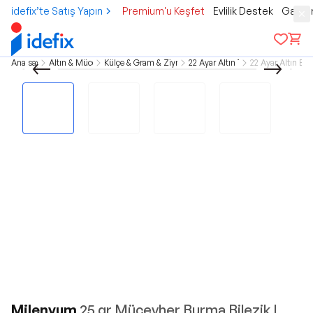
idefix’te Satış Yapın
Premium'u Keşfet
Evlilik Destek
Gamer
Ana sayfa
Altın & Mücevher
Külçe & Gram & Ziynet Altın
22 Ayar Altın Takılar
22 Ayar Altın Bil
Milenyum
25 gr Mücevher Burma Bilezik |