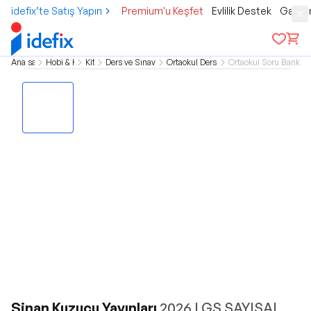
idefix’te Satış Yapın
Premium'u Keşfet
Evlilik Destek
Gamer
Ana sayfa
Hobi & Kültür
Kitap
Ders ve Sınav Kitapları
Ortaokul Ders Kitapları
Ortaokul Soru Bankası 
Sinan Kuzucu Yayınları
2026 LGS SAYISAL