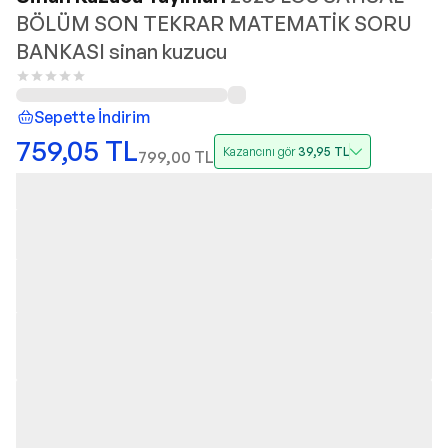
BÖLÜM SON TEKRAR MATEMATİK SORU
BANKASI sinan kuzucu
Sepette İndirim
759,05
TL
Kazancını gör
39,95
TL
799,00
TL