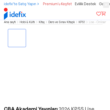
idefix’te Satış Yapın
Premium'u Keşfet
Evlilik Destek
Gamer
Ana sayfa
Hobi & Kültür
Kitap
Ders ve Sınav Kitapları
KPSS
Lise - Önlisans
CBA Akademi Yayınları
2026 KPSS Lise