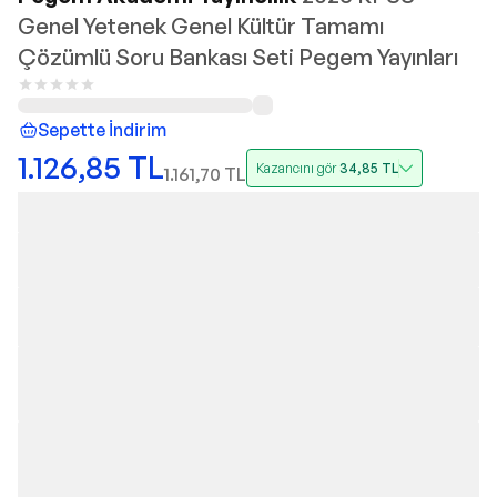
Genel Yetenek Genel Kültür Tamamı
Çözümlü Soru Bankası Seti Pegem Yayınları
Sepette İndirim
1.126,85
TL
Kazancını gör
34,85
TL
1.161,70
TL