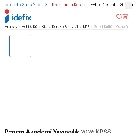
idefix’te Satış Yapın
Premium'u Keşfet
Evlilik Destek
Gamer
Ana sayfa
Hobi & Kültür
Kitap
Ders ve Sınav Kitapları
KPSS
Genel Kültür - Genel Yet
Pegem Akademi Yayıncılık
2026 KPSS