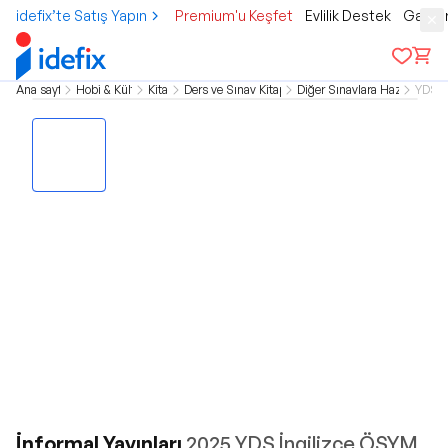
idefix’te Satış Yapın
Premium'u Keşfet
Evlilik Destek
Gamer
Ana sayfa
Hobi & Kültür
Kitap
Ders ve Sınav Kitapları
Diğer Sınavlara Hazırlık
YDS
İnformal Yayınları
2025 YDS İngilizce ÖSYM