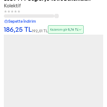
Kolektif
Sepette İndirim
186,25
TL
Kazancını gör
5,76
TL
192,01
TL