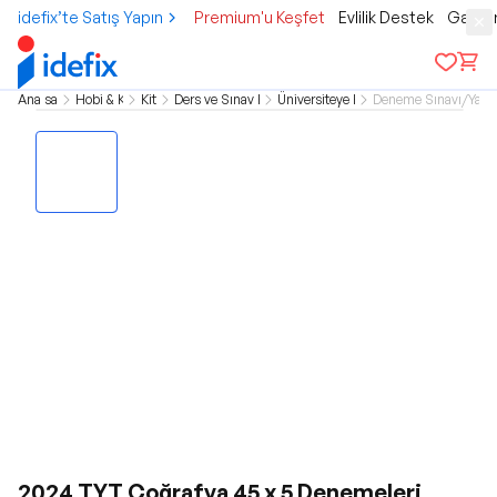
idefix’te Satış Yapın
Premium'u Keşfet
Evlilik Destek
Gamer
Ana sayfa
Hobi & Kültür
Kitap
Ders ve Sınav Kitapları
Üniversiteye Hazırlık
Deneme Sınavı/Yapra
2024 TYT Coğrafya 45 x 5 Denemeleri