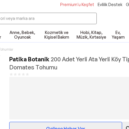
Premium'u Keşfet
Evlilik Destek
G
Anne, Bebek,
Kozmetik ve
Hobi, Kitap,
Ev,
r
Oyuncak
Kişisel Bakım
Müzik, Kırtasiye
Yaşam
Tohumlar
Patika Botanik
200 Adet Yerli Ata Yerli Köy Ti
Domates Tohumu
Gelince Haber Ver