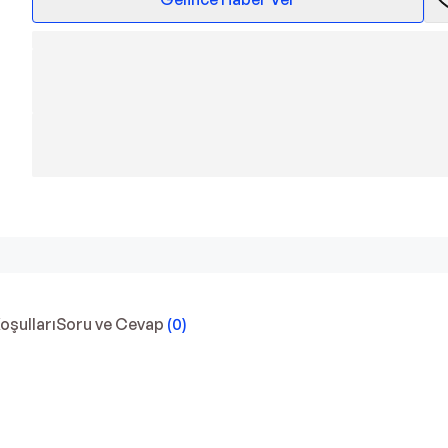
Koşulları
Soru ve Cevap
(
0
)