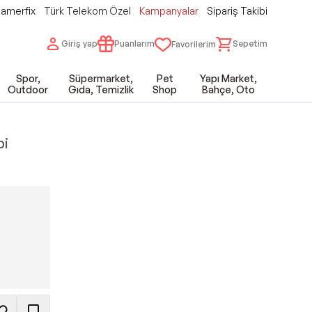
amerfix
Türk Telekom Özel
Kampanyalar
Sipariş Takibi
Giriş yap
Puanlarım
Sepetim
Favorilerim
Spor,
Süpermarket,
Pet
Yapı Market,
Outdoor
Gıda, Temizlik
Shop
Bahçe, Oto
pi