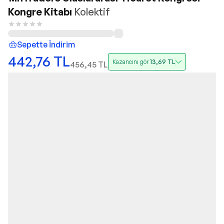
Kongre Kitabı
Kolektif
Sepette İndirim
442,76
TL
Kazancını gör
13,69
TL
456,45
TL