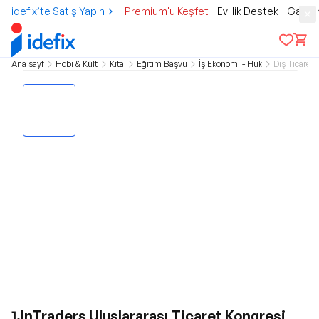
idefix’te Satış Yapın
Premium'u Keşfet
Evlilik Destek
Gamer
Ana sayfa
Hobi & Kültür
Kitap
Eğitim Başvuru
İş Ekonomi - Hukuk
Dış Ticaret
1.InTraders Uluslararası Ticaret Kongresi