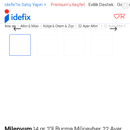
idefix’te Satış Yapın
Premium'u Keşfet
Evlilik Destek
Gamer
Ana sayfa
Altın & Mücevher
Külçe & Gram & Ziynet Altın
22 Ayar Altın Takılar
22 Ayar Altın Bil
Milenyum
14 gr 2'li Burma Mücevher 22 Ayar