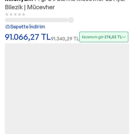
Bilezik | Mücevher
Sepette İndirim
91.066,27
TL
Kazancını gör
274,02
TL
91.340,29
TL