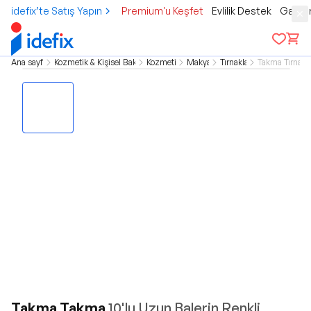
idefix’te Satış Yapın
Premium'u Keşfet
Evlilik Destek
Gamer
Ana sayfa
Kozmetik & Kişisel Bakım
Kozmetik
Makyaj
Tırnaklar
Takma Tırnak
Takma Takma
10'lu Uzun Balerin Renkli