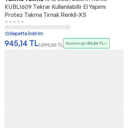
KUBL1609 Tekrar Kullanılabilir El Yapımı
Protez Takma Tırnak Renkli-XS
Sepette İndirim
945,14
TL
Kazancını gör
153,86
TL
1.099,00
TL