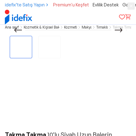
idefix’te Satış Yapın
Premium'u Keşfet
Evlilik Destek
Gamer
Ana sayfa
Kozmetik & Kişisel Bakım
Kozmetik
Makyaj
Tırnaklar
Takma Tırnak
Takma Takma
10'lu Siyah Uzun Balerin