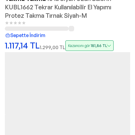
KUBL1662 Tekrar Kullanılabilir El Yapımı
Protez Takma Tırnak Siyah-M
Sepette İndirim
1.117,14
TL
Kazancını gör
181,86
TL
1.299,00
TL