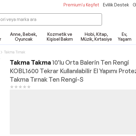
Premium'u Keşfet
Evlilik Destek
G
Anne, Bebek,
Kozmetik ve
Hobi, Kitap,
Ev,
r
Oyuncak
Kişisel Bakım
Müzik, Kırtasiye
Yaşam
Takma Tırnak
Takma Takma
10'lu Orta Balerin Ten Rengi
KOBL1600 Tekrar Kullanılabilir El Yapımı Prote
Takma Tırnak Ten Rengi-S