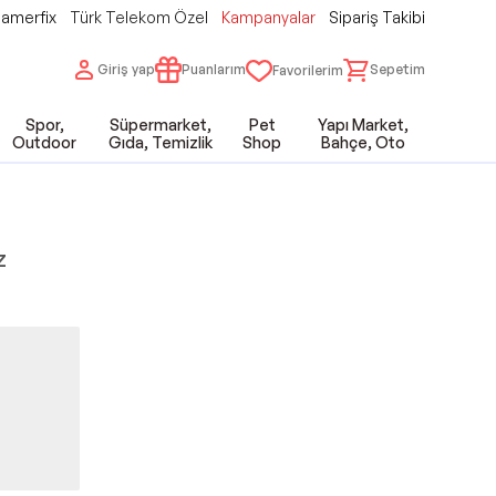
amerfix
Türk Telekom Özel
Kampanyalar
Sipariş Takibi
Giriş yap
Puanlarım
Sepetim
Favorilerim
Spor,
Süpermarket,
Pet
Yapı Market,
Outdoor
Gıda, Temizlik
Shop
Bahçe, Oto
z