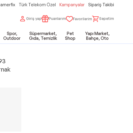
amerfix
Türk Telekom Özel
Kampanyalar
Sipariş Takibi
Giriş yap
Puanlarım
Sepetim
Favorilerim
Spor,
Süpermarket,
Pet
Yapı Market,
Outdoor
Gıda, Temizlik
Shop
Bahçe, Oto
593
rnak