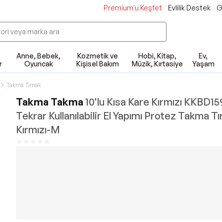
Premium'u Keşfet
Evlilik Destek
G
Anne, Bebek,
Kozmetik ve
Hobi, Kitap,
Ev,
r
Oyuncak
Kişisel Bakım
Müzik, Kırtasiye
Yaşam
Takma Tırnak
Takma Takma
10'lu Kısa Kare Kırmızı KKBD1
Tekrar Kullanılabilir El Yapımı Protez Takma Tı
Kırmızı-M