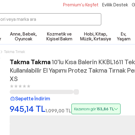
Premium'u Keşfet
Evlilik Destek
G
Anne, Bebek,
Kozmetik ve
Hobi, Kitap,
Ev,
r
Oyuncak
Kişisel Bakım
Müzik, Kırtasiye
Yaşam
Takma Tırnak
Takma Takma
10'lu Kısa Balerin KKBL1611 Te
Kullanılabilir El Yapımı Protez Takma Tırnak 
XS
Sepette İndirim
945,14
TL
Kazancını gör
153,86
TL
1.099,00
TL