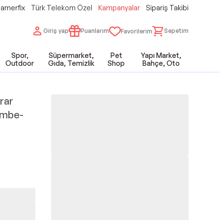
amerfix
Türk Telekom Özel
Kampanyalar
Sipariş Takibi
Giriş yap
Puanlarım
Sepetim
Favorilerim
Spor,
Süpermarket,
Pet
Yapı Market,
Outdoor
Gıda, Temizlik
Shop
Bahçe, Oto
krar
Pembe-