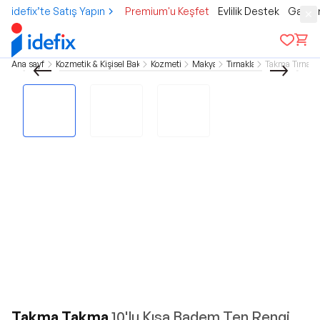
idefix’te Satış Yapın
Premium'u Keşfet
Evlilik Destek
Gamer
Ana sayfa
Kozmetik & Kişisel Bakım
Kozmetik
Makyaj
Tırnaklar
Takma Tırnak
Takma Takma
10'lu Kısa Badem Ten Rengi