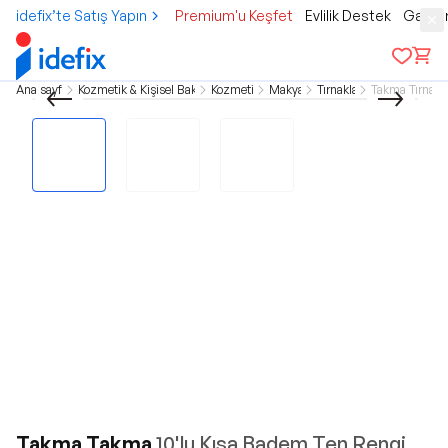
idefix’te Satış Yapın
Premium'u Keşfet
Evlilik Destek
Gamer
Ana sayfa
Kozmetik & Kişisel Bakım
Kozmetik
Makyaj
Tırnaklar
Takma Tırnak
Takma Takma
10'lu Kısa Badem Ten Rengi