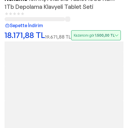
1Tb Depolama Klavyeli Tablet Seti
Sepette İndirim
18.171,88
TL
Kazancını gör
1.500,00
TL
19.671,88
TL