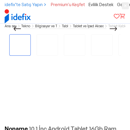
idefix’te Satış Yapın
Premium'u Keşfet
Evlilik Destek
Gamer
Ana sayfa
Teknoloji
Bilgisayar ve Tablet
Tablet
Tablet ve İpad Aksesuarları
Tablet Kablola
Noname
10.1 İnç Android Tablet 16Gb Ram