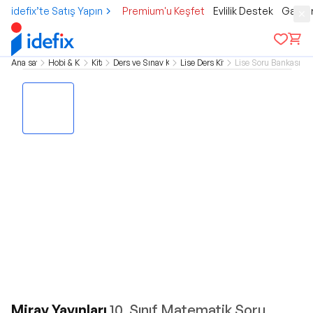
idefix’te Satış Yapın
Premium'u Keşfet
Evlilik Destek
Gamer
Ana sayfa
Hobi & Kültür
Kitap
Ders ve Sınav Kitapları
Lise Ders Kitapları
Lise Soru Bankası Kit
Miray Yayınları
10. Sınıf Matematik Soru