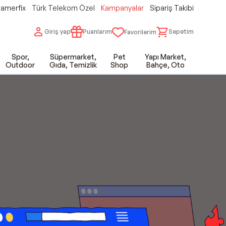
amerfix
Türk Telekom Özel
Kampanyalar
Sipariş Takibi
Giriş yap
Puanlarım
Sepetim
Favorilerim
Spor,
Süpermarket,
Pet
Yapı Market,
Outdoor
Gıda, Temizlik
Shop
Bahçe, Oto