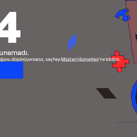
4
lunamadı.
duğunu düşünüyorsanız, sayfayı
Müşteri Hizmetleri
’ne bildirin.