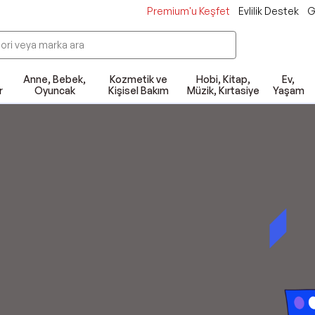
Premium'u Keşfet
Evlilik Destek
G
Anne, Bebek,
Kozmetik ve
Hobi, Kitap,
Ev,
r
Oyuncak
Kişisel Bakım
Müzik, Kırtasiye
Yaşam