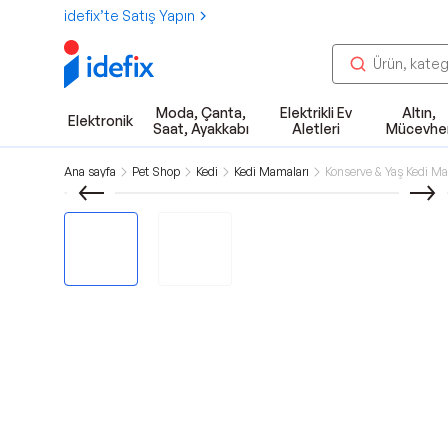
idefix’te Satış Yapın
Moda, Çanta,
Elektrikli Ev
Altın,
Elektronik
Saat, Ayakkabı
Aletleri
Mücevhe
Ana sayfa
Pet Shop
Kedi
Kedi Mamaları
Konserve & Yaş Kedi Ma