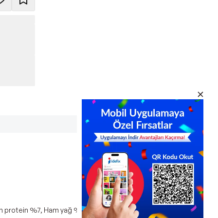
: Ham protein %7, Ham yağ %5, Ham lif %0.5, Ham kül