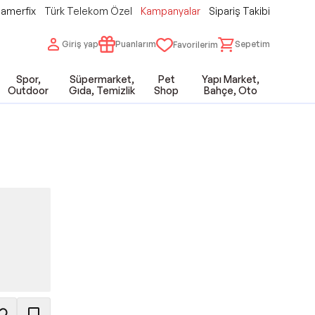
amerfix
Türk Telekom Özel
Kampanyalar
Sipariş Takibi
Giriş yap
Puanlarım
Sepetim
Favorilerim
Spor,
Süpermarket,
Pet
Yapı Market,
Outdoor
Gıda, Temizlik
Shop
Bahçe, Oto