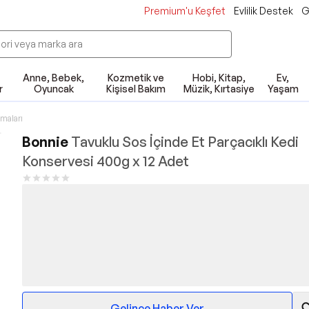
Premium'u Keşfet
Evlilik Destek
G
Anne, Bebek,
Kozmetik ve
Hobi, Kitap,
Ev,
r
Oyuncak
Kişisel Bakım
Müzik, Kırtasiye
Yaşam
maları
Bonnie
Tavuklu Sos İçinde Et Parçacıklı Kedi
Konservesi 400g x 12 Adet
Gelince Haber Ver