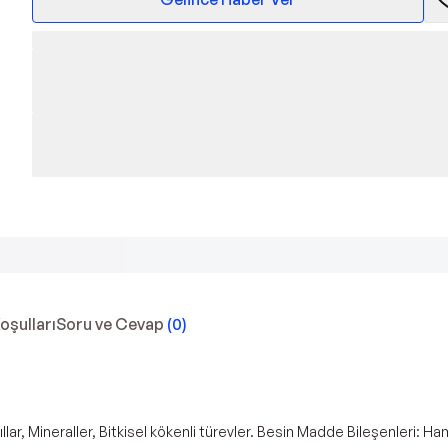
Koşulları
Soru ve Cevap
(
0
)
hıllar, Mineraller, Bitkisel kökenli türevler. Besin Madde Bileşenleri