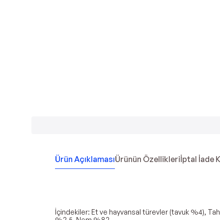
Ürün Açıklaması
Ürünün Özellikleri
İptal İade 
İçindekiler: Et ve hayvansal türevler (tavuk %4), Ta
%2.5, Nem %82.